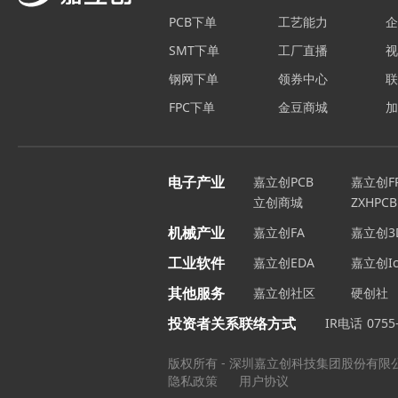
PCB下单
工艺能力
SMT下单
工厂直播
钢网下单
领券中心
FPC下单
金豆商城
电子产业
嘉立创PCB
嘉立创F
立创商城
ZXHPCB
机械产业
嘉立创FA
嘉立创3
工业软件
嘉立创EDA
嘉立创Ic
其他服务
嘉立创社区
硬创社
投资者关系联络方式
IR电话
0755
版权所有 - 深圳嘉立创科技集团股份有限
隐私政策
用户协议