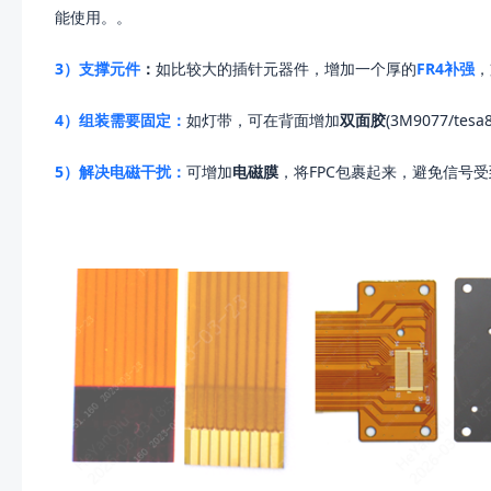
能使用。。
3）支撑元件
：
如比较大的插针元器件，增加一个厚的
FR4补强
，
4）组装需要固定：
如灯带，可在背面增加
双面胶
(3M9077/t
5）解决电磁干扰：
可增加
电磁膜
，将FPC包裹起来，避免信号