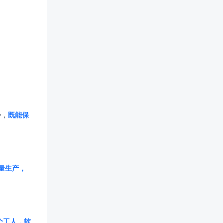
势，
既能保
量生产，
个工人，软