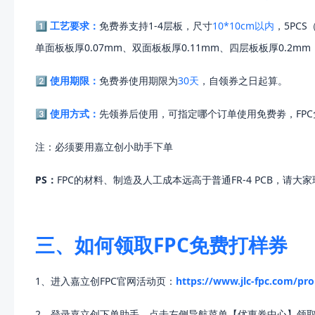
1️⃣ 工艺要求：
免费券支持1-4层板，尺寸
10*10cm以内
，5PC
单面板板厚0.07mm、双面板板厚0.11mm、四层板板厚0.2
2️⃣
使用期限：
免费券使用期限为
30天
，自领券之日起算。
3️⃣
使用方式：
先领券后使用，可指定哪个订单使用免费劵，FP
注：必须要用嘉立创小助手下单
PS：
FPC的材料、制造及人工成本远高于普通FR-4 PCB，请
三、如何领取FPC免费打样券
1、进入嘉立创FPC官网活动页：
https://www.jlc-fpc.com/pr
2、登录嘉立创下单助手，点击左侧导航菜单【优惠券中心】领