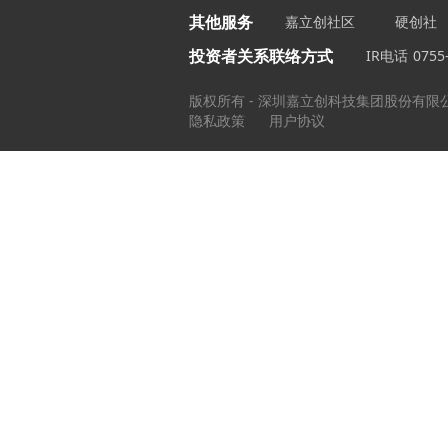
其他服务
嘉立创社区
硬创社
投资者关系联络方式
IR电话
0755
版权所有 - 深圳嘉立创科技集团股份有限
隐私政策
用户协议