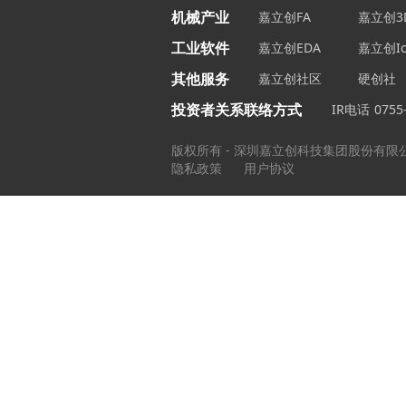
机械产业
嘉立创FA
嘉立创3
工业软件
嘉立创EDA
嘉立创Ic
其他服务
嘉立创社区
硬创社
投资者关系联络方式
IR电话
0755
版权所有 - 深圳嘉立创科技集团股份有限
隐私政策
用户协议