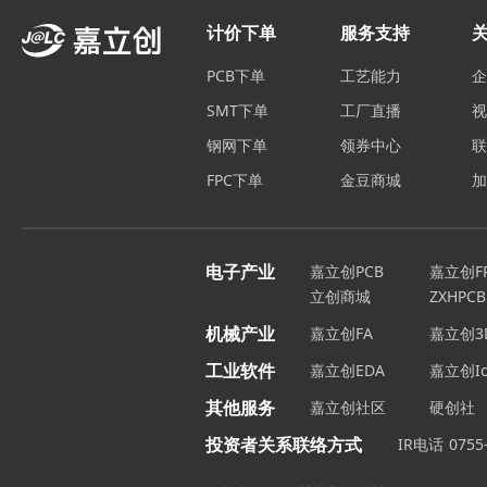
计价下单
服务支持
PCB下单
工艺能力
SMT下单
工厂直播
钢网下单
领券中心
FPC下单
金豆商城
电子产业
嘉立创PCB
嘉立创F
立创商城
ZXHPCB
机械产业
嘉立创FA
嘉立创3
工业软件
嘉立创EDA
嘉立创Ic
其他服务
嘉立创社区
硬创社
投资者关系联络方式
IR电话
0755