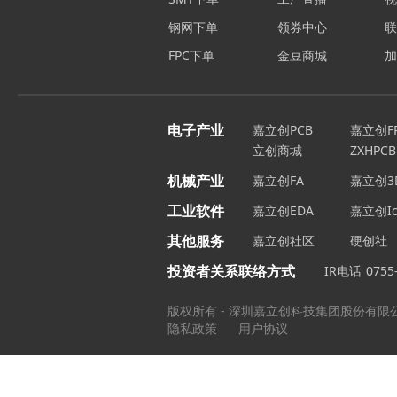
钢网下单
领券中心
FPC下单
金豆商城
电子产业
嘉立创PCB
嘉立创F
立创商城
ZXHPCB
机械产业
嘉立创FA
嘉立创3
工业软件
嘉立创EDA
嘉立创Ic
其他服务
嘉立创社区
硬创社
投资者关系联络方式
IR电话
0755
版权所有 - 深圳嘉立创科技集团股份有限
隐私政策
用户协议