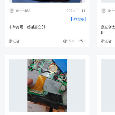
6***46A
2024-11-11
6**
FPC软板
非常好用，感谢嘉立创
嘉立创
用
浙江省
浙江省
660
0