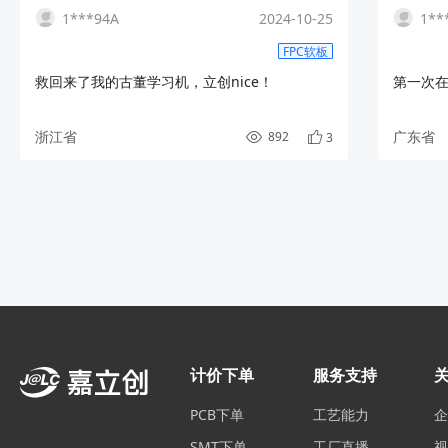
1***94A
2024-10-25
1**
FPC软板
救回来了我的古董学习机，立创nice！
第一次在
浙江省
广东省
892
3
计价下单
服务支持
PCB下单
工艺能力
SMT下单
工厂直播