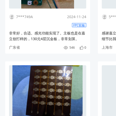
7***749A
2024-11-24
5**
FPC软板
非常好，合适。感光功能实现了。主板也是在嘉
感谢嘉
立创打样的，130元4层沉金板，非常划算。
细节比
还不厌
广东省
上海市
546
0