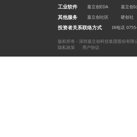
工业软件
嘉立创EDA
嘉立创Ic
其他服务
嘉立创社区
硬创社
投资者关系联络方式
IR电话
0755
版权所有 - 深圳嘉立创科技集团股份有限
隐私政策
用户协议