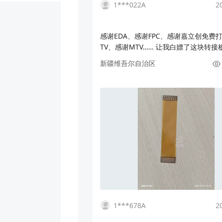
1***022A
2
感谢EDA、感谢FPC、感谢嘉立创免费
TV、感谢MTV…… 让我白嫖了这块转接
掉了乱七八遭的飞线，治好了多年的强迫
新疆维吾尔自治区
前手上还有好些，买过某宝上12块包邮
票机小键盘，打算改装的，可以找我免
递费到付就行了。 对了，我在不包邮区
：）
1***678A
2