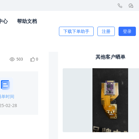
中心
帮助文档
下载下单助手
注册
登录
其他客户晒单
503
0
晒单时间
25-02-28