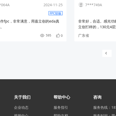
*064A
2024-11-25
7***749A
FPC软板
作fpc，非常满意，用嘉立创的eda真
非常好，合适。感光功
心。
立创打样的，130元4
广东省
595
0
关于我们
帮助中心
咨询
企业动态
服务指引
服务热线：185
视频中心
帮助文档
服务时间：周一至