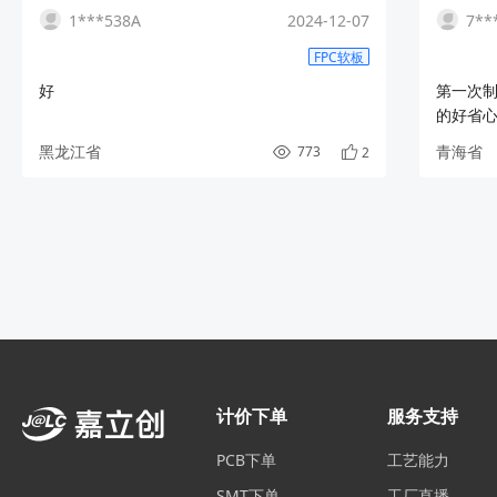
1***538A
2024-12-07
7**
FPC软板
好
第一次制
的好省
黑龙江省
青海省
773
2
计价下单
服务支持
PCB下单
工艺能力
SMT下单
工厂直播