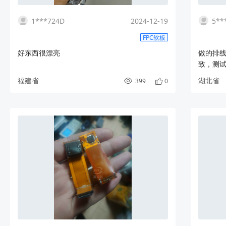
1***724D
2024-12-19
5**
FPC软板
好东西很漂亮
做的排
致，测
福建省
湖北省
399
0