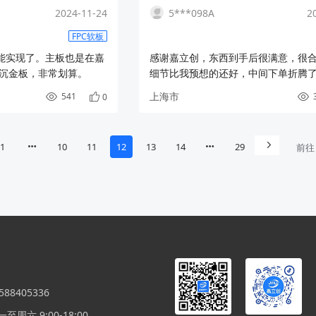
2024-11-24
5***098A
2
FPC软板
能实现了。主板也是在嘉
感谢嘉立创，东西到手后很满意，很
层沉金板，非常划算。
细节比我预想的还好，中间下单折腾
还不厌其烦交流。
上海市
541
0
1
10
11
12
13
14
29
前往
88405336
周六 9:00-18:00