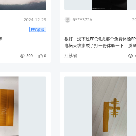
2024-12-23
6***372A
2
FPC软板
棒
很好，没下过FPC海恩那个免费体验FP
电脑天线撕裂了打一份体验一下，质
原机天线质感一样
江苏省
509
0