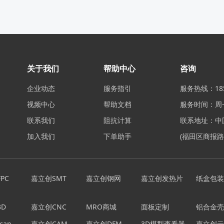
关于我们
帮助中心
咨询
企业动态
服务指引
服务热线：185
视频中心
帮助文档
服务时间：周一至
联系我们
阻抗计算
联系地址：中
加入我们
下单助手
(福田区商报路
PC
嘉立创SMT
嘉立创钢网
嘉立创发热片
纸盒包装
D
嘉立创CNC
MRO商城
面板定制
铝合金壳
can
嘉立创CAM
嘉立创DFM
3D模型查看器
嘉立创云