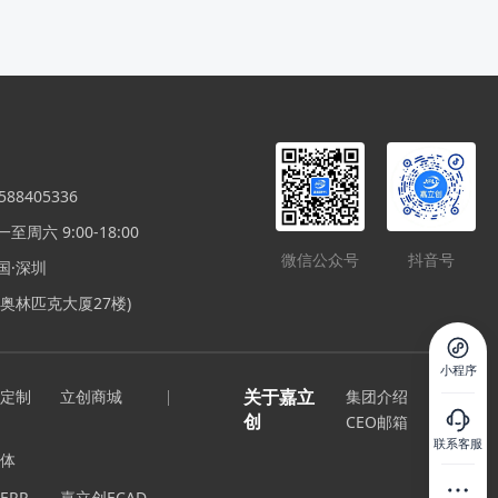
88405336
周六 9:00-18:00
微信公众号
抖音号
国·深圳
奥林匹克大厦27楼)
小程序
关于嘉立
定制
立创商城
集团介绍
创
CEO邮箱
联系客服
体
ERP
嘉立创ECAD