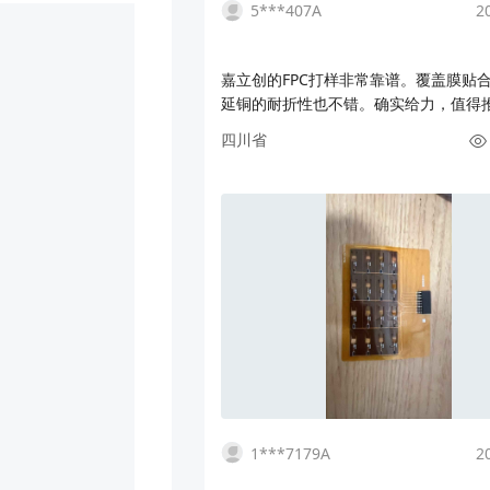
5***407A
2
嘉立创的FPC打样非常靠谱。覆盖膜贴
延铜的耐折性也不错。确实给力，值得
次在嘉立创继续打样
四川省
1***7179A
2