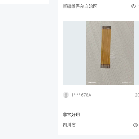
掉了乱七八遭的飞线，治好了多年的强迫
新疆维吾尔自治区
前手上还有好些，买过某宝上12块包邮
票机小键盘，打算改装的，可以找我免
递费到付就行了。 对了，我在不包邮区
：）
1***678A
2
非常好用
四川省