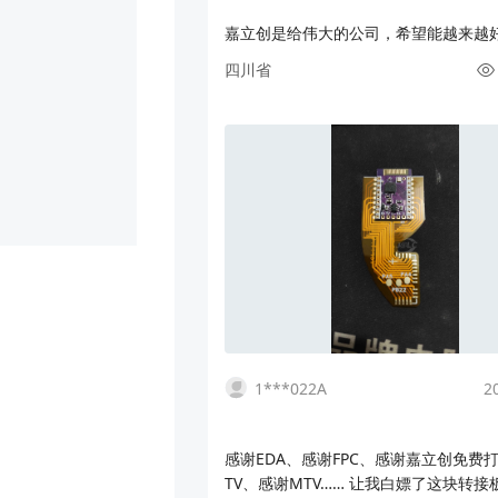
嘉立创是给伟大的公司，希望能越来越
四川省
1***022A
2
感谢EDA、感谢FPC、感谢嘉立创免费
TV、感谢MTV…… 让我白嫖了这块转接