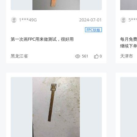
1***49G
2024-07-01
5**
FPC软板
第一次画FPC用来做测试，很好用
每月免
继续下单
黑龙江省
天津市
561
0