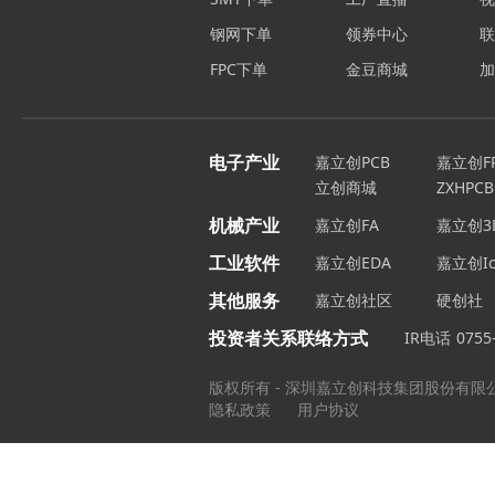
钢网下单
领券中心
FPC下单
金豆商城
电子产业
嘉立创PCB
嘉立创F
立创商城
ZXHPCB
机械产业
嘉立创FA
嘉立创3
工业软件
嘉立创EDA
嘉立创Ic
其他服务
嘉立创社区
硬创社
投资者关系联络方式
IR电话
0755
版权所有 - 深圳嘉立创科技集团股份有限
隐私政策
用户协议