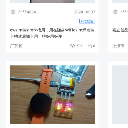
7***489A
2024-06-07
1**
FPC软板
ewsim转sim卡槽用，用在随身WiFiesim焊点转
嘉立创
卡槽然后插卡用，很好用好评
广东省
上海市
638
0