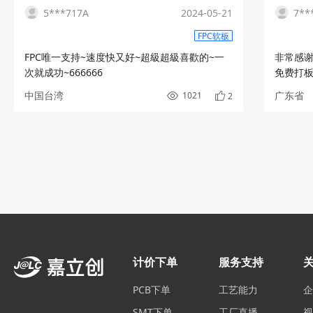
5***717A
2024-05-21
7**
FPC软板
FPC唯一支持~速度快又好~超級超級喜歡的~一
非常感
次就成功~666666
免费打
效果好
中国台湾
广东省
1021
2
计价下单
服务支持
PCB下单
工艺能力
SMT下单
工厂直播