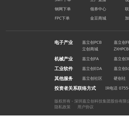
钢网下单
领券中心
FPC下单
金豆商城
电子产业
嘉立创PCB
嘉立创F
立创商城
ZXHPCB
机械产业
嘉立创FA
嘉立创3
工业软件
嘉立创EDA
嘉立创Ic
其他服务
嘉立创社区
硬创社
投资者关系联络方式
IR电话
0755
版权所有 - 深圳嘉立创科技集团股份有限
隐私政策
用户协议