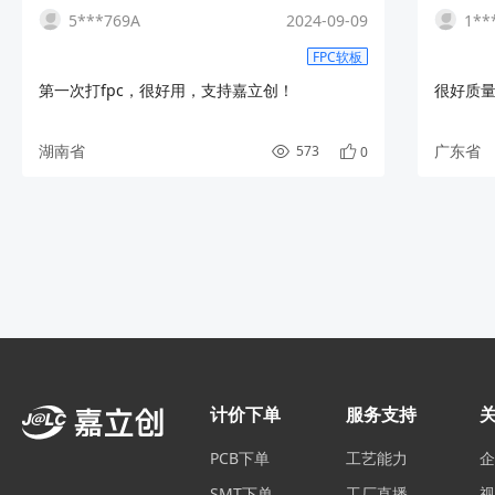
5***769A
2024-09-09
1**
FPC软板
第一次打fpc，很好用，支持嘉立创！
很好质
湖南省
广东省
573
0
计价下单
服务支持
PCB下单
工艺能力
SMT下单
工厂直播