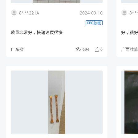
8***221A
2024-09-10
8**
FPC软板
质量非常好，快递速度很快
好，很
广东省
广西壮
694
0