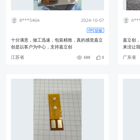
8***546A
2024-10-07
6**
FPC软板
十分满意，做工迅速，包装精致，真的感觉嘉立
嘉立创
创是以客户为中心，支持嘉立创
来没让
伸，完美
江苏省
广东省
688
0