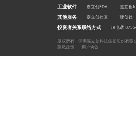
工业软件
嘉立创EDA
嘉立创Ic
其他服务
嘉立创社区
硬创社
投资者关系联络方式
IR电话
0755
版权所有 - 深圳嘉立创科技集团股份有限
隐私政策
用户协议