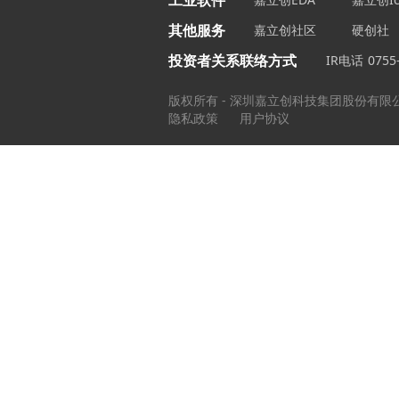
工业软件
其他服务
嘉立创社区
硬创社
投资者关系联络方式
IR电话
0755
版权所有 - 深圳嘉立创科技集团股份有限
隐私政策
用户协议