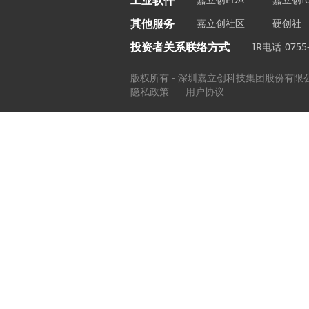
工业软件
其他服务
嘉立创社区
硬创社
投资者关系联络方式
IR电话
0755
版权所有 - 深圳嘉立创科技集团股份有限
隐私政策
用户协议