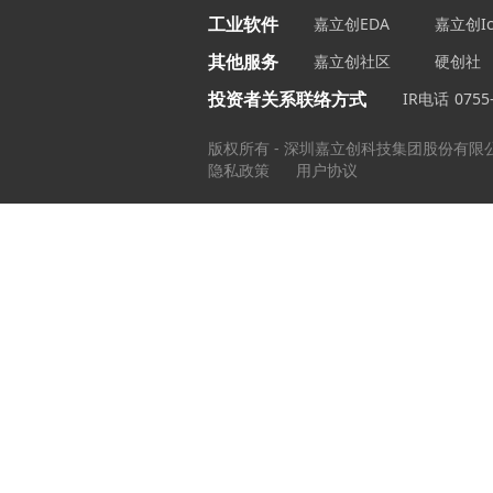
工业软件
嘉立创EDA
嘉立创Ic
其他服务
嘉立创社区
硬创社
投资者关系联络方式
IR电话
0755
版权所有 - 深圳嘉立创科技集团股份有限
隐私政策
用户协议