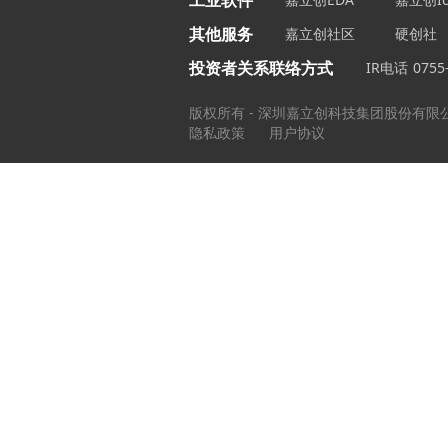
工业软件
其他服务
嘉立创社区
硬创社
投资者关系联络方式
IR电话
0755
版权所有 - 深圳嘉立创科技集团股份有限
隐私政策
用户协议