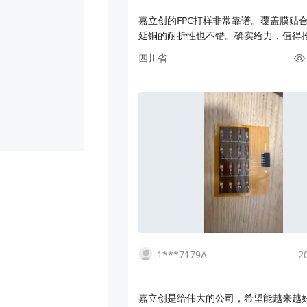
嘉立创的FPC打样非常靠谱。覆盖膜贴
延铜的耐折性也不错。确实给力，值得
次在嘉立创继续打样
四川省
1***7179A
2
嘉立创是给伟大的公司，希望能越来越