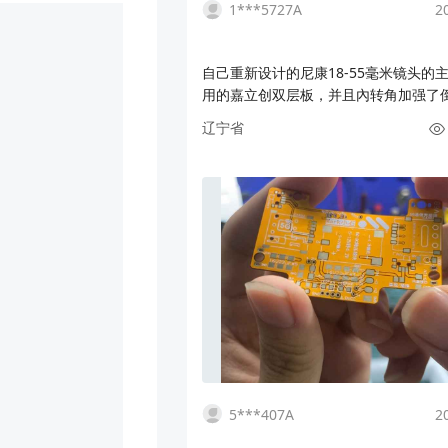
1***5727A
2
自己重新设计的尼康18-55毫米镜头的
用的嘉立创双层板，并且內转角加强了
原装的"易撕贴"好多了，嘉立创的FPC
辽宁省
错，很多以前想做但做不了的设计都变
了。尼康这款镜头属于经典了，便宜亲
的缺点就是内部的电器和排线太脆，重
线后明显改善。仿真图已分享，有需要P
的，我有时间争取发嘉立创开源平台上
打算设计更多排线。
5***407A
2