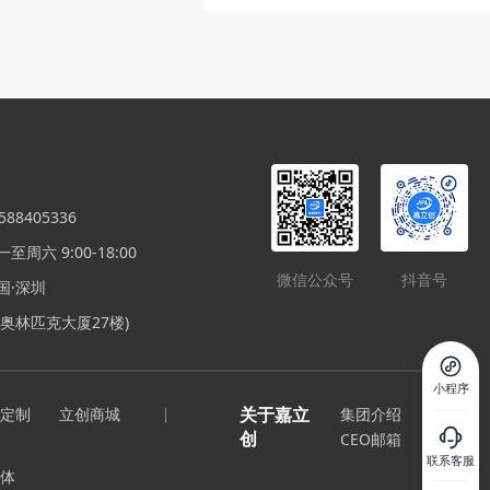
票机小键盘，打算改装的，可以找我免
递费到付就行了。 对了，我在不包邮区
：）
88405336
周六 9:00-18:00
微信公众号
抖音号
国·深圳
奥林匹克大厦27楼)
小程序
关于嘉立
定制
立创商城
集团介绍
创
CEO邮箱
联系客服
体