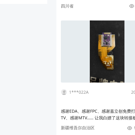
四川省
1***022A
2
感谢EDA、感谢FPC、感谢嘉立创免费
TV、感谢MTV…… 让我白嫖了这块转接
掉了乱七八遭的飞线，治好了多年的强迫
新疆维吾尔自治区
前手上还有好些，买过某宝上12块包邮