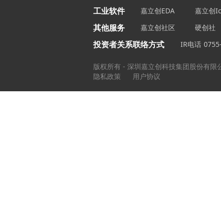
工业软件
嘉立创EDA
嘉立创Ic
其他服务
嘉立创社区
硬创社
投资者关系联络方式
IR电话
0755
版权所有 - 深圳嘉立创科技集团股份有限
隐私政策
用户协议