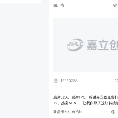
四川省
1***022A
2
感谢EDA、感谢FPC、感谢嘉立创免费
TV、感谢MTV…… 让我白嫖了这块转接
掉了乱七八遭的飞线，治好了多年的强迫
新疆维吾尔自治区
前手上还有好些，买过某宝上12块包邮