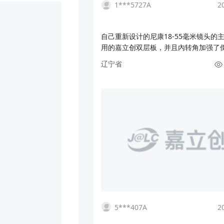
1***5727A
2
自己重新设计的尼康18-55毫米镜头的
用的嘉立创双层板，并且內转角加强了
原装的"易撕贴"好多了，嘉立创的FPC
辽宁省
错，很多以前想做但做不了的设计都变
了。尼康这款镜头属于经典了，便宜亲
的缺点就是内部的电器和排线太脆，重
线后明显改善。仿真图已分享，有需要P
的，我有时间争取发嘉立创开源平台上
打算设计更多排线。
5***407A
2