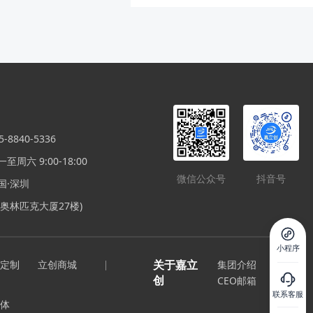
票机小键盘，打算改装的，可以找我免
递费到付就行了。 对了，我在不包邮区
：）
8840-5336
周六 9:00-18:00
微信公众号
抖音号
国·深圳
奥林匹克大厦27楼)
小程序
关于嘉立
定制
立创商城
集团介绍
创
CEO邮箱
联系客服
体