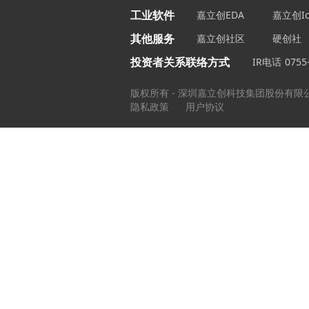
工业软件
嘉立创EDA
嘉立创Ic
其他服务
嘉立创社区
硬创社
投资者关系联络方式
IR电话
0755
版权所有 - 深圳嘉立创科技集团股份有限
隐私政策
用户协议