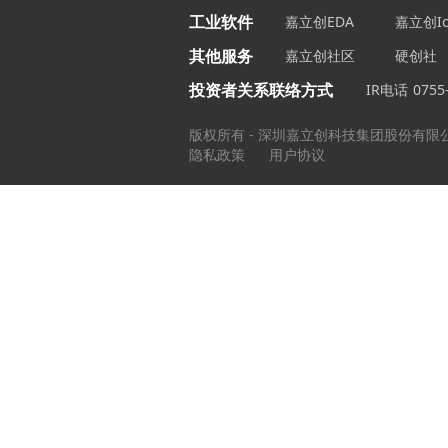
工业软件
嘉立创EDA
嘉立创Ic
其他服务
嘉立创社区
硬创社
投资者关系联络方式
IR电话
0755
版权所有 - 深圳嘉立创科技集团股份有限
隐私政策
用户协议