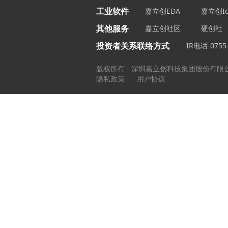
工业软件
嘉立创EDA
嘉立创Ic
其他服务
嘉立创社区
硬创社
投资者关系联络方式
IR电话
0755
版权所有 - 深圳嘉立创科技集团股份有限
隐私政策
用户协议