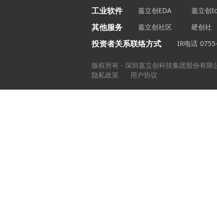
工业软件
嘉立创EDA
嘉立创Ic
其他服务
嘉立创社区
硬创社
投资者关系联络方式
IR电话
0755
版权所有 - 深圳嘉立创科技集团股份有限
隐私政策
用户协议