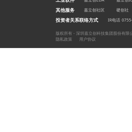
工业软件
其他服务
嘉立创社区
硬创社
投资者关系联络方式
IR电话
0755
版权所有 - 深圳嘉立创科技集团股份有限
隐私政策
用户协议