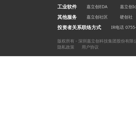
工业软件
嘉立创EDA
嘉立创Ic
其他服务
嘉立创社区
硬创社
投资者关系联络方式
IR电话
0755
版权所有 - 深圳嘉立创科技集团股份有限
隐私政策
用户协议