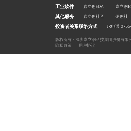
工业软件
嘉立创EDA
嘉立创Ic
其他服务
嘉立创社区
硬创社
投资者关系联络方式
IR电话
0755
版权所有 - 深圳嘉立创科技集团股份有限
隐私政策
用户协议