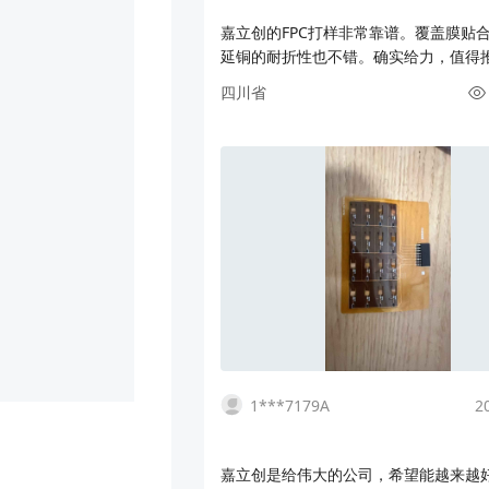
嘉立创的FPC打样非常靠谱。覆盖膜贴
延铜的耐折性也不错。确实给力，值得
次在嘉立创继续打样
四川省
1***7179A
2
嘉立创是给伟大的公司，希望能越来越