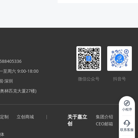
票机小键盘，打算改装的，可以找我免
递费到付就行了。 对了，我在不包邮区
：）
88405336
周六 9:00-18:00
微信公众号
抖音号
国·深圳
奥林匹克大厦27楼)
小程序
关于嘉立
定制
立创商城
集团介绍
创
CEO邮箱
联系客服
体