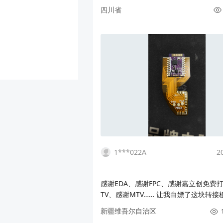
四川省
1***022A
2
感谢EDA、感谢FPC、感谢嘉立创免费
TV、感谢MTV…… 让我白嫖了这块转接
掉了乱七八遭的飞线，治好了多年的强迫
新疆维吾尔自治区
前手上还有好些，买过某宝上12块包邮