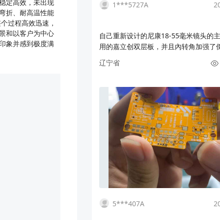
输稳定高效，未出现
1***5727A
2
弯折、耐高温性能
整个过程高效迅速，
景和以客户为中心
自己重新设计的尼康18-55毫米镜头的
刻印象并感到极度满
用的嘉立创双层板，并且內转角加强了
原装的"易撕贴"好多了，嘉立创的FPC
辽宁省
错，很多以前想做但做不了的设计都变
了。尼康这款镜头属于经典了，便宜亲
的缺点就是内部的电器和排线太脆，重
线后明显改善。仿真图已分享，有需要P
的，我有时间争取发嘉立创开源平台上
打算设计更多排线。
5***407A
2