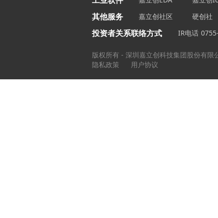
工业软件
其他服务
嘉立创社区
硬创社
投资者关系联络方式
IR电话
0755
版权所有 - 深圳嘉立创科技集团股份有限
隐私政策
用户协议