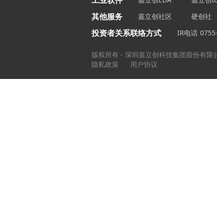
工业软件
其他服务
嘉立创社区
硬创社
投资者关系联络方式
IR电话
0755
版权所有 - 深圳嘉立创科技集团股份有限
隐私政策
用户协议