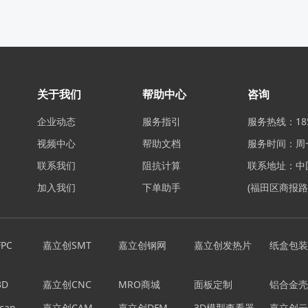
关于我们
帮助中心
咨询
企业动态
服务指引
服务热线：185
视频中心
帮助文档
服务时间：周一至
联系我们
阻抗计算
联系地址：中
加入我们
下单助手
(福田区商报路
PC
嘉立创SMT
嘉立创钢网
嘉立创发热片
纸盒包装
D
嘉立创CNC
MRO商城
面板定制
铝合金壳
can
嘉立创CAM
嘉立创DFM
3D模型查看器
嘉立创云