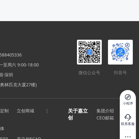
88405336
周六 9:00-18:00
微信公众号
抖音号
国·深圳
奥林匹克大厦27楼)
小程序
关于嘉立
定制
立创商城
集团介绍
创
CEO邮箱
联系客服
体
ERP
嘉立创ECAD