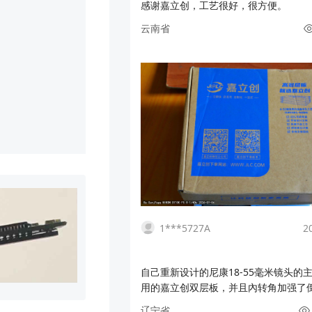
感谢嘉立创，工艺很好，很方便。
云南省
1***5727A
2
自己重新设计的尼康18-55毫米镜头的
用的嘉立创双层板，并且內转角加强了
原装的"易撕贴"好多了，嘉立创的FPC
辽宁省