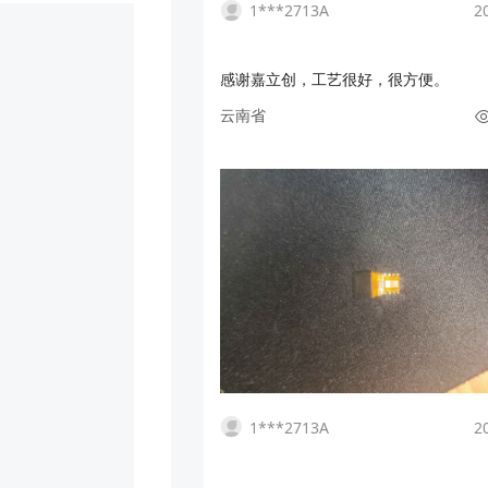
1***2713A
2
感谢嘉立创，工艺很好，很方便。
云南省
1***2713A
2