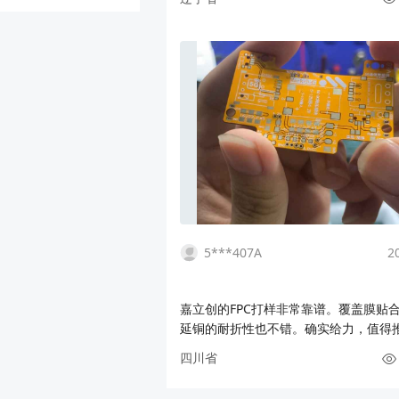
错，很多以前想做但做不了的设计都变
了。尼康这款镜头属于经典了，便宜亲
的缺点就是内部的电器和排线太脆，重
线后明显改善。仿真图已分享，有需要P
的，我有时间争取发嘉立创开源平台上
打算设计更多排线。
5***407A
2
嘉立创的FPC打样非常靠谱。覆盖膜贴
延铜的耐折性也不错。确实给力，值得
次在嘉立创继续打样
四川省